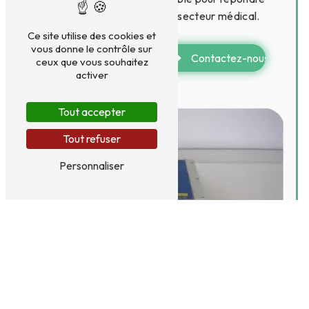
aux exigences élevées du secteur médical.
Ce site utilise des cookies et
vous donne le contrôle sur
En savoir plus
Contactez-nous
ceux que vous souhaitez
activer
Tout accepter
Tout refuser
Personnaliser