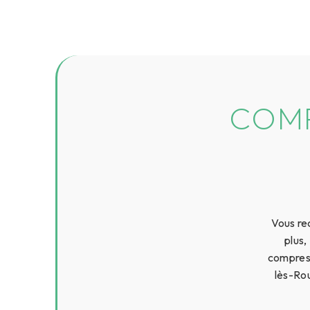
COMP
Vous re
plus,
compress
lès-Ro