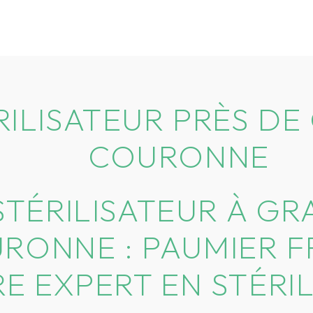
RILISATEUR PRÈS D
COURONNE
STÉRILISATEUR À G
RONNE : PAUMIER F
E EXPERT EN STÉRIL