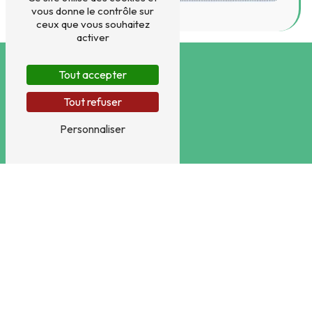
vous donne le contrôle sur
ceux que vous souhaitez
activer
Tout accepter
Tout refuser
Personnaliser
Adresse
24 Parc Bertel, 355 rue Victor Hugo
76300
Sotteville-lès-Rouen