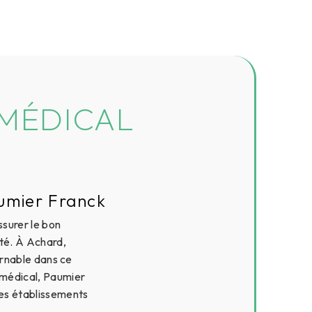
 MÉDICAL
umier Franck
ssurer le bon
té. À Achard,
urnable dans ce
 médical, Paumier
des établissements