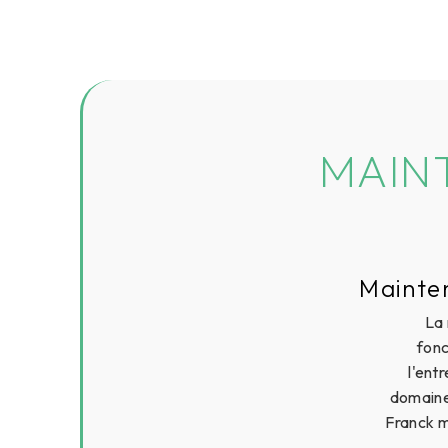
MAIN
Mainte
La 
fonc
l'ent
domaine
Franck m