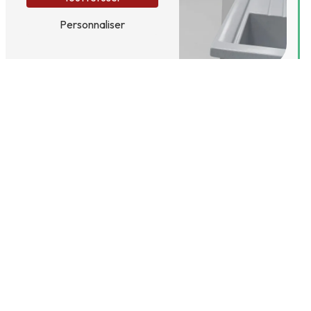
Personnaliser
Adresse
24 Parc Bertel, 355 rue Victor Hugo
76300
Sotteville-lès-Rouen